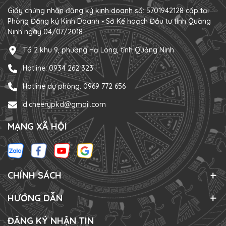
Giấy chứng nhận đăng ký kinh doanh số: 5701942128 cấp tại
Phòng Đăng ký Kinh Doanh - Sở Kế hoạch Đầu tư tỉnh Quảng
Ninh ngày 04/07/2018.
Tổ 2 khu 9, phường Hạ Long, tỉnh Quảng Ninh
Hotline: 0934 262 323
Hotline dự phòng: 0969 772 656
d.cheerypkd@gmail.com
MẠNG XÃ HỘI
CHÍNH SÁCH
HƯỚNG DẪN
ĐĂNG KÝ NHẬN TIN