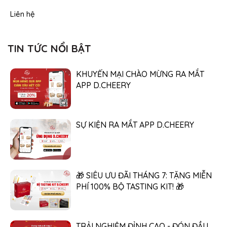
Liên hệ
TIN TỨC NỔI BẬT
KHUYẾN MẠI CHÀO MỪNG RA MẮT
APP D.CHEERY
SỰ KIỆN RA MẮT APP D.CHEERY
🎁 SIÊU ƯU ĐÃI THÁNG 7: TẶNG MIỄN
PHÍ 100% BỘ TASTING KIT! 🎁
TRẢI NGHIỆM ĐỈNH CAO - ĐÓN ĐẦU