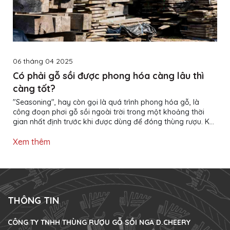
06 tháng 04 2025
Có phải gỗ sồi được phong hóa càng lâu thì
càng tốt?
"Seasoning", hay còn gọi là quá trình phong hóa gỗ, là
công đoạn phơi gỗ sồi ngoài trời trong một khoảng thời
gian nhất định trước khi được dùng để đóng thùng rượu. Khi
tiếp xúc với các điều kiện thời tiết khác nhau - đặc biệt là
mưa và nắng - thành phần hóa học của gỗ sẽ thay đổi,
Xem thêm
giúp tạo ra những hương vị tinh tế và dễ chịu hơn trong
rượu. Thời gian phong hóa gỗ sồi có thể kéo dài từ 18 tháng
cho đến 60 tháng. Gỗ sồi phong hóa càng lâu thì càng đắt...
THÔNG TIN
CÔNG TY TNHH THÙNG RƯỢU GỖ SỒI NGA D.CHEERY