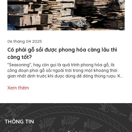
06 tháng 04 2025
Có phải gỗ sồi được phong hóa càng lâu thì
càng tốt?
"Seasoning", hay còn gọi là quá trình phong hóa gỗ, là
công đoạn phơi gỗ sồi ngoài trời trong một khoảng thời
gian nhất định trước khi được dùng để đóng thùng rượu. Khi
tiếp xúc với các điều kiện thời tiết khác nhau - đặc biệt là
mưa và nắng - thành phần hóa học của gỗ sẽ thay đổi,
Xem thêm
giúp tạo ra những hương vị tinh tế và dễ chịu hơn trong
rượu. Thời gian phong hóa gỗ sồi có thể kéo dài từ 18 tháng
cho đến 60 tháng. Gỗ sồi phong hóa càng lâu thì càng đắt...
THÔNG TIN