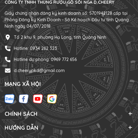
CÔNG TY TNHH THÙNG RƯỢU GỖ SỒI NGA D.CHEERY
Giấy chứng nhận đăng ký kinh doanh số: 5701942128 cấp tại
Phòng Đăng ký Kinh Doanh - Sở Kế hoạch Đầu tư tỉnh Quảng
Ninh ngày 04/07/2018.
Tổ 2 khu 9, phường Hạ Long, tỉnh Quảng Ninh
Hotline: 0934 262 323
Hotline dự phòng: 0969 772 656
d.cheerypkd@gmail.com
MẠNG XÃ HỘI
CHÍNH SÁCH
HƯỚNG DẪN