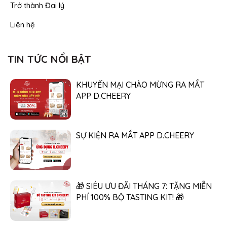
Trở thành Đại lý
Liên hệ
TIN TỨC NỔI BẬT
KHUYẾN MẠI CHÀO MỪNG RA MẮT
APP D.CHEERY
SỰ KIỆN RA MẮT APP D.CHEERY
🎁 SIÊU ƯU ĐÃI THÁNG 7: TẶNG MIỄN
PHÍ 100% BỘ TASTING KIT! 🎁