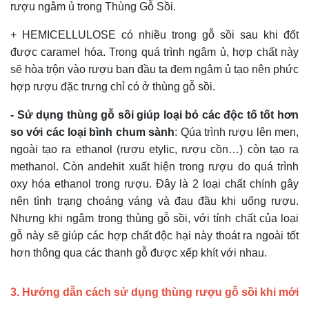
rượu ngâm ủ trong Thùng Gỗ Sồi.
+ HEMICELLULOSE có nhiều trong gỗ sồi sau khi đốt
được caramel hóa. Trong quá trình ngâm ủ, hợp chất này
sẽ hòa trộn vào rượu ban đầu ta đem ngâm ủ tạo nên phức
hợp rượu đặc trưng chỉ có ở thùng gỗ sồi.
- Sử dụng thùng gỗ sồi giúp loại bỏ các độc tố tốt hơn
so với các loại bình chum sành
: Qúa trình rượu lên men,
ngoài tạo ra ethanol (rượu etylic, rượu cồn…) còn tạo ra
methanol. Còn andehit xuất hiện trong rượu do quá trình
oxy hóa ethanol trong rượu. Đây là 2 loại chất chính gây
nên tình trạng choáng váng và đau đầu khi uống rượu.
Nhưng khi ngâm trong thùng gỗ sồi, với tính chất của loại
gỗ này sẽ giúp các hợp chất độc hại này thoát ra ngoài tốt
hơn thông qua các thanh gỗ được xếp khít với nhau.
3. Hướng dẫn cách sử dụng thùng rượu gỗ sồi khi mới