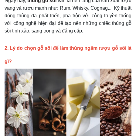
Ngày nay,
thùng gỗ sồi
vẫn là nền tảng của sản xuất rượu
vang và rượu mạnh như: Rum, Whisky, Cognag... Kỹ thuật
đóng thùng đã phát triển, pha trộn với công truyền thống
với công nghệ hiện đại để tạo nên những chiếc thùng gỗ
sồi tinh xảo, sang trọng và đẳng cấp.
2. Lý do chọn gỗ sồi để làm thùng ngâm rượu gỗ sồi là
gì?