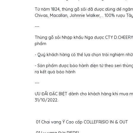
Từ năm 1824, thùng gỗ sồi đã được dùng để ngâm 
Chivas, Macallan, Johnnie Walker,... 100% rượu 
---
Thùng gỗ sồi Nhập khẩu Nga được CTY D.CHEERY n
phẩm
- Quý khách hàng có thể lựa chọn trải nghiệm những
- Sản phẩm được bảo hành điện tử theo seri thùng
ra kết quả bảo hành
---
ƯU ĐÃI ĐẶC BIỆT dành cho khách hàng khi mua mu
31/10/2022.
01 Chai vang Ý Cao cấp COLLEFRISIO IN & OUT