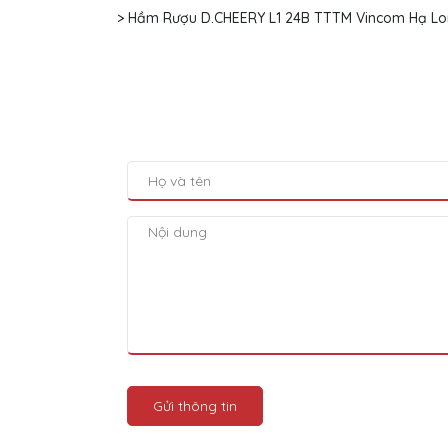
> Hầm Rượu D.CHEERY L1 24B TTTM Vincom Hạ Lon
Gửi thông tin