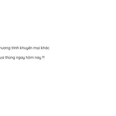
hương trình khuyến mại khác.
mua thùng ngay hôm nay !!!