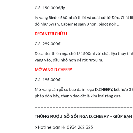
Giá: 150.000đ/ly
Ly vang Riedel 560ml có thiết và xuất xứ từ Đức. Chất l
đỏ như Syrah, Cabernet sauvignon, pinot noir ...
DECANTER CHỮ U
Giá: 299.000đ
Decanter thiên nga chữ U 1500ml với chất liệu thủy tin
vang vào, đầu nhỏ hơn để rót rượu ra.
MỞ VANG D.CHEERY
Giá: 195.000đ
Mở vang cán gỗ có bao da in logo D.CHEERY, kết hợp 
pháp đòn bẩy, thanh dao cắt lá kim loại răng cưa.
_________________________________
THÙNG RƯỢU GỖ SỒI NGA D.CHEERY - GIÚP BẠN
> Hotline bán lẻ: 0934 262 323