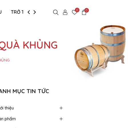
0
0
U
TRỞ THÀNH ĐẠI LÝ
LIÊN HỆ
 QUÀ KHỦNG
KHỦNG
ANH MỤC TIN TỨC
ới thiệu
ản phẩm