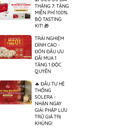
THÁNG 7: TẶNG
MIỄN PHÍ 100%
BỘ TASTING
KIT! 🎁
TRẢI NGHIỆM
ĐỈNH CAO -
ĐÓN ĐẦU ƯU
ĐÃI MUA 1
TẶNG 1 ĐỘC
QUYỀN
🔥 ĐẦU TƯ HỆ
THỐNG
SOLERA -
NHẬN NGAY
GIẢI PHÁP LƯU
TRỮ GIÁ TRỊ
KHỦNG!