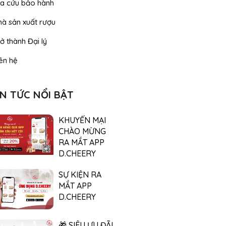
ra cứu bảo hành
hà sản xuất rượu
ở thành Đại lý
ên hệ
IN TỨC NỔI BẬT
KHUYẾN MẠI
CHÀO MỪNG
RA MẮT APP
D.CHEERY
SỰ KIỆN RA
MẮT APP
D.CHEERY
🎁 SIÊU ƯU ĐÃI