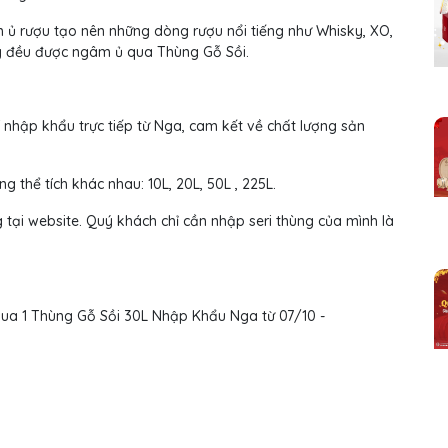
ủ rượu tạo nên những dòng rượu nổi tiếng như Whisky, XO,
Tây đều được ngâm ủ qua Thùng Gỗ Sồi.
hập khẩu trực tiếp từ Nga, cam kết về chất lượng sản
 thể tích khác nhau: 10L, 20L, 50L , 225L.
 tại website. Quý khách chỉ cần nhập seri thùng của mình là
a 1 Thùng Gỗ Sồi 30L Nhập Khẩu Nga từ 07/10 -