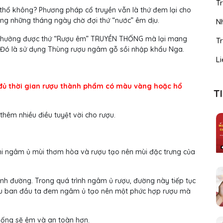
T
thổ không? Phương pháp cổ truyền vẫn là thứ đem lại cho
ọng những tháng ngày chờ đợi thứ “nước” êm dịu.
N
 thưởng được thứ “Rượu êm” TRUYỀN THỐNG mà lại mang
Tr
 Đó là sử dụng Thùng rượu ngâm gỗ sồi nhập khẩu Nga.
Li
ủ thời gian rượu thành phẩm có màu vàng hoặc hổ
T
êm nhiều điều tuyệt vời cho rượu.
 ngâm ủ mùi thơm hòa và rượu tạo nên mùi đặc trưng của
h đường. Trong quá trình ngâm ủ rượu, đường này tiếp tục
u ban đầu ta đem ngâm ủ tạo nên một phức hợp rượu mà
uống sẽ êm và an toàn hơn.