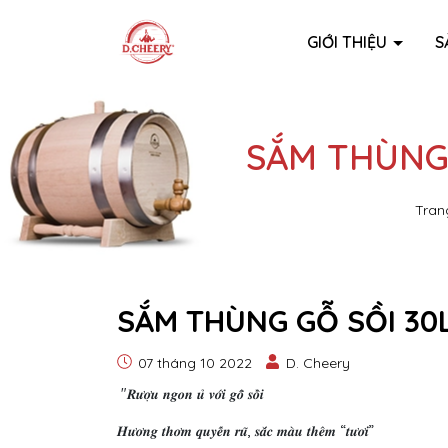
GIỚI THIỆU
S
SẮM THÙNG
Tran
SẮM THÙNG GỖ SỒI 30
07 tháng 10 2022
D. Cheery
"𝑹𝒖̛𝒐̛̣𝒖 𝒏𝒈𝒐𝒏 𝒖̉ 𝒗𝒐̛́𝒊 𝒈𝒐̂̃ 𝒔𝒐̂̀𝒊
𝑯𝒖̛𝒐̛𝒏𝒈 𝒕𝒉𝒐̛𝒎 𝒒𝒖𝒚𝒆̂́𝒏 𝒓𝒖̃, 𝒔𝒂̆́𝒄 𝒎𝒂̀𝒖 𝒕𝒉𝒆̂𝒎 “𝒕𝒖̛𝒐̛𝒊”