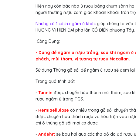
Hiện nay còn bác nào ủ rượu bằng chum sành hạ 
người thưởng rượu cảm giác khoan khoái, trân tr
Nhưng có 1 cách ngâm ủ khác
giúp chúng ta vừa
HƯƠNG VỊ HIỆN ĐẠI pha lẫn CỔ ĐIỂN phương Tây.
Công Dụng:
- Dùng để ngâm ủ rượu trắng, sau khi ngâm ủ đ
phách, mùi thơm, vị tương tự rượu Macallan.
Sử dụng Thùng gỗ sồi để ngâm ủ rượu sẽ đem lại th
Trong quá trình đốt:
-
Tannin
được chuyển hóa thành mùi thơm, sau khi
rượu ngâm ủ trong TGS.
-
Hemiaellulose
có nhiều trong gỗ sồi chuyển thàn
được chuyển hóa thành rượu và hòa trộn vào rượ
chỉ ở thùng gỗ sồi mới có được.
-
Andehit
sẽ bay hơi qua các thớ gỗ do đó rượu 