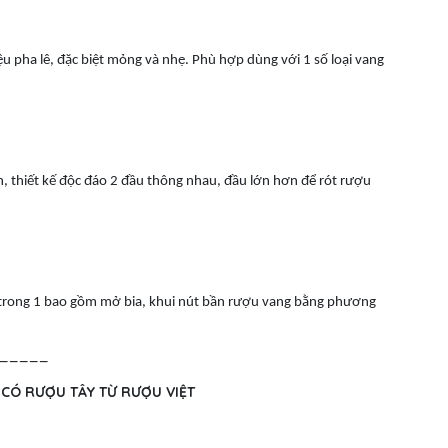
iệu pha lê, đặc biệt mỏng và nhẹ. Phù hợp dùng với 1 số loại vang
h, thiết kế độc đáo 2 đầu thông nhau, đầu lớn hơn để rót rượu
3 trong 1 bao gồm mở bia, khui nút bần rượu vang bằng phương
_____
 CÓ RƯỢU TÂY TỪ RƯỢU VIỆT