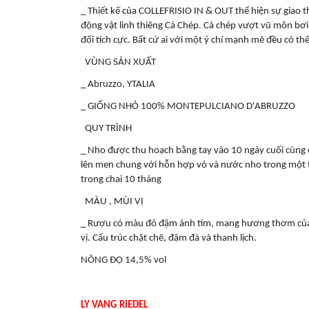
_ Thiết kế của COLLEFRISIO IN & OUT thể hiện sự giao 
động vật linh thiêng Cá Chép. Cá chép vượt vũ môn bơi
đổi tích cực. Bất cứ ai với một ý chí mạnh mẽ đều có t
VÙNG SẢN XUẤT
_ Abruzzo, YTALIA
_ GIỐNG NHỎ 100% MONTEPULCIANO D'ABRUZZO
QUY TRÌNH
_ Nho được thu hoạch bằng tay vào 10 ngày cuối cùng 
lên men chung với hỗn hợp vỏ và nước nho trong một t
trong chai 10 tháng
MÀU , MÙI VỊ
_ Rượu có màu đỏ đậm ánh tím, mang hương thơm của q
vị. Cấu trúc chặt chẽ, đậm đà và thanh lịch.
NÔNG ĐỘ 14,5% vol
LY VANG RIEDEL