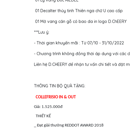
01 Ly vang Đức RIEDEL
01 Decalter thủy tinh Thiên nga chữ U cao cấp
01 Mở vang cán gỗ có bao da in logo D.ChEERY
***Lưu ý:
- Thời gian khuyến mãi : Từ 07/10 - 31/10/2022
- Chương trình không đồng thời áp dụng với các c
Liên hệ D.CHEERY để nhận tư vấn chi tiết và đặt 
THÔNG TIN BỘ QUÀ TẶNG:
COLLEFRISIO IN & OUT
Giá: 1.525.000đ
THIẾT KẾ
_ Đạt giải thưởng REDDOT AWARD 2018