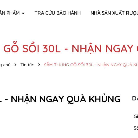
ẢN PHẨM
TRA CỨU BẢO HÀNH
NHÀ SẢN XUẤT RƯỢ
 GỖ SỒI 30L - NHẬN NGAY
g chủ
Tin tức
SẮM THÙNG GỖ SỒI 30L - NHẬN NGAY QUÀ 
L - NHẬN NGAY QUÀ KHỦNG
D
Gi
S