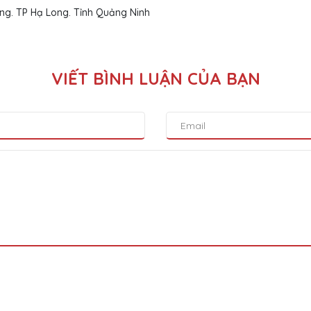
g. TP Hạ Long. Tỉnh Quảng Ninh
VIẾT BÌNH LUẬN CỦA BẠN