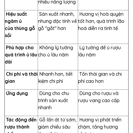
nhiều năng lượng
Hiệu suất
Sản xuất nhanh,
Hương vị hoà quyện
ngâm ủ
nhưng đặc tính về
tốt hơn, quá trình lão
của thùng gỗ
gỗ "gắt" hơn
hoá diễn ra tinh tế.
sồi
Phù hợp cho
Không lý tưởng
Lý tưởng để ủ rượu
quá trình ủ lâu
cho ủ lâu năm
lâu năm
dài
Chi phí và thời
Nhanh hơn, tiết
Tốn thời gian và chi
gian
kiệm chi phí
phí cao hơn
Ứng dụng
Dùng cho chu
Dùng cho rượu và
trình sản xuất
rượu vang cao cấp
nhanh
Tác động đến
Gỗ lấn át từ sớm,
Hương vị phát triển
rượu thành
giảm chiều sâu
chậm, tầng hương