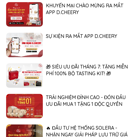
KHUYẾN MẠI CHÀO MỪNG RA MẮT
APP D.CHEERY
SỰ KIỆN RA MẮT APP D.CHEERY
🎁 SIÊU ƯU ĐÃI THÁNG 7: TẶNG MIỄN
PHÍ 100% BỘ TASTING KIT! 🎁
TRẢI NGHIỆM ĐỈNH CAO - ĐÓN ĐẦU
ƯU ĐÃI MUA 1 TẶNG 1 ĐỘC QUYỀN
🔥 ĐẦU TƯ HỆ THỐNG SOLERA -
NHẬN NGAY GIẢI PHÁP LƯU TRỮ GIÁ