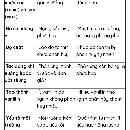
nhựa cây
gây vị đắng
đắng hơn
(resin) và sáp
(wax)
Hồ sơ hương
Mạnh, sắc nét, ít
Mượt mà, cân bằng,
vị
phức tạp
hương vị phong phú
Độ chát
Cao do tannin
Thấp do tannin bị
chưa phân hủy
phân hủy tự nhiên
Tác động khi
Phản ứng mạnh,
Phản ứng cân bằng, vị
nướng hoặc
vị sắc và đơn
phức hợp
đốt thùng
giản
Tạo thành
Ít vanillin do
Nhiều vanillin nhờ
vanillin
lignin không phân
lignin phân hủy chậm
hủy nhiều
Yếu tố môi
Môi trường kiểm
Quá trình tự nhiên, ít
trường
soát, tiêu tốn
tiêu hao năng lượng