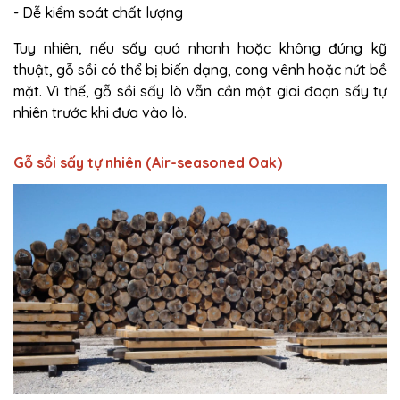
- Dễ kiểm soát chất lượng
Tuy nhiên, nếu sấy quá nhanh hoặc không đúng kỹ
thuật, gỗ sồi có thể bị biến dạng, cong vênh hoặc nứt bề
mặt. Vì thế, gỗ sồi sấy lò vẫn cần một giai đoạn sấy tự
nhiên trước khi đưa vào lò.
Gỗ sồi sấy tự nhiên (Air-seasoned Oak)