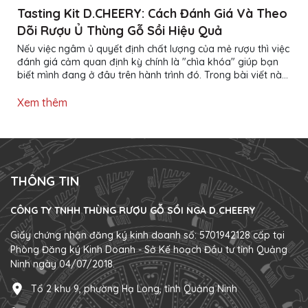
Tasting Kit D.CHEERY: Cách Đánh Giá Và Theo
Dõi Rượu Ủ Thùng Gỗ Sồi Hiệu Quả
Nếu việc ngâm ủ quyết định chất lượng của mẻ rượu thì việc
đánh giá cảm quan định kỳ chính là "chìa khóa" giúp bạn
biết mình đang ở đâu trên hành trình đó. Trong bài viết này,
D.CHEERY sẽ hướng dẫn cách sử dụng Bộ Tasting Kit một
cách bài bản, đồng thời chia sẻ những nguyên tắc đánh giá
Xem thêm
cảm quan được áp dụng phổ biến trong ngành rượu. 1. Bộ
Tasting Kit D.CHEERY gồm những gì? Bộ Tasting Kit được
thiết kế để hỗ trợ quá trình đánh giá rượu một cách trực
quan và có hệ thống, bao gồm: -...
THÔNG TIN
CÔNG TY TNHH THÙNG RƯỢU GỖ SỒI NGA D.CHEERY
Giấy chứng nhận đăng ký kinh doanh số: 5701942128 cấp tại
Phòng Đăng ký Kinh Doanh - Sở Kế hoạch Đầu tư tỉnh Quảng
Ninh ngày 04/07/2018.
Tổ 2 khu 9, phường Hạ Long, tỉnh Quảng Ninh