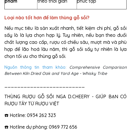
phẩm
theo thời gian
phức tạp
Loại nào tốt hơn để làm thùng gỗ sồi?
Nếu mục tiêu là sản xuất nhanh, tiết kiệm chi phí, gỗ sồi
sấy lò là lựa chọn hợp lý. Tuy nhiên, nếu bạn theo đuổi
chất lượng cao cấp, rượu có chiều sâu, mượt mà và phù
hợp để lão hoá lâu năm, thì gỗ sồi sấy tự nhiên là lựa
chọn tối ưu cho thùng gỗ sồi.
Nguồn thông tin tham khảo:
Comprehensive Comparison
Between Kiln Dried Oak and Yard Age - Whisky Tribe
_________________________
THÙNG RƯỢU GỖ SỒI NGA D.CHEERY - GIÚP BẠN CÓ
RƯỢU TÂY TỪ RƯỢU VIỆT
☎️ Hotline: 0934 262 323
☎️ Hotline dự phòng: 0969 772 656