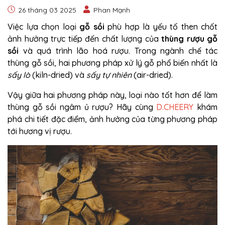
26 tháng 03 2025
Phan Mạnh
Việc lựa chọn loại
gỗ sồi
phù hợp là yếu tố then chốt
ảnh hưởng trực tiếp đến chất lượng của
thùng rượu gỗ
sồi
và quá trình lão hoá rượu. Trong ngành chế tác
thùng gỗ sồi, hai phương pháp xử lý gỗ phổ biến nhất là
sấy lò
(kiln-dried) và
sấy tự nhiên
(air-dried).
Vậy giữa hai phương pháp này, loại nào tốt hơn để làm
thùng gỗ sồi ngâm ủ rượu?
Hãy cùng
D.CHEERY
khám
phá chi tiết đặc điểm, ảnh hưởng của từng phương pháp
tới hương vị rượu.