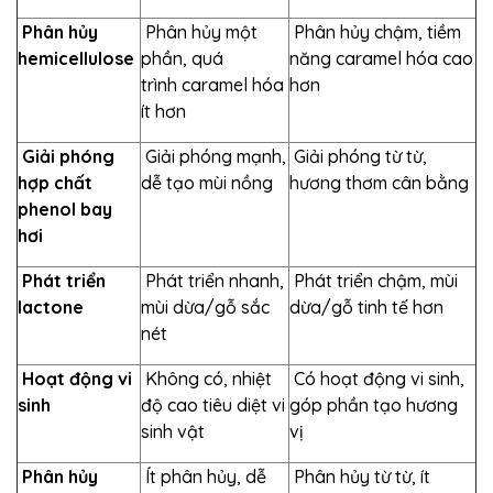
Phân hủy
Phân hủy một
Phân hủy chậm, tiềm
hemicellulose
phần, quá
năng caramel hóa cao
trình caramel hóa
hơn
ít hơn
Giải phóng
Giải phóng mạnh,
Giải phóng từ từ,
hợp chất
dễ tạo mùi nồng
hương thơm cân bằng
phenol bay
hơi
Phát triển
Phát triển nhanh,
Phát triển chậm, mùi
lactone
mùi dừa/gỗ sắc
dừa/gỗ tinh tế hơn
nét
Hoạt động vi
Không có, nhiệt
Có hoạt động vi sinh,
sinh
độ cao tiêu diệt vi
góp phần tạo hương
sinh vật
vị
Phân hủy
Ít phân hủy, dễ
Phân hủy từ từ, ít