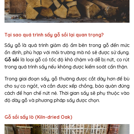
Tại sao quá trình sấy gỗ sồi lại quan trọng?
Sấy gỗ là quá trình giảm độ ẩm bên trong gỗ đến mức
ổn định, phù hợp với môi trường mà nó sẽ được sử dụng.
Gỗ sồi
là loại gỗ có tốc độ khô chậm và dễ bị nứt, co rút
trong quá trình sấy nếu không được kiểm soát cẩn thận.
Trong giai đoạn sấy, gỗ thường được cắt dày hơn để bù
cho sự co ngót, và cần được xếp chồng, bảo quản đúng
cách để hạn chế nứt nẻ. Thời gian sấy sẽ phụ thuộc vào
độ dày gỗ và phương pháp sấy được chọn.
Gỗ sồi sấy lò (Kiln-dried Oak)