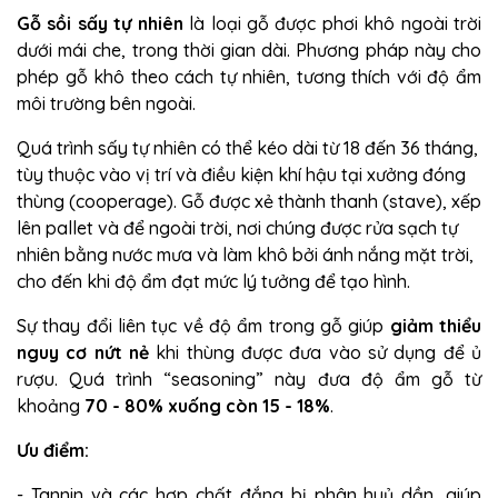
Gỗ sồi sấy tự nhiên
là loại gỗ được phơi khô ngoài trời
dưới mái che, trong thời gian dài. Phương pháp này cho
phép gỗ khô theo cách tự nhiên, tương thích với độ ẩm
môi trường bên ngoài.
Quá trình sấy tự nhiên có thể kéo dài từ 18 đến 36 tháng
,
tùy thuộc vào vị trí và điều kiện khí hậu tại xưởng đóng
thùng (cooperage). Gỗ được xẻ thành thanh (stave), xếp
lên pallet và để ngoài trời, nơi chúng được rửa sạch tự
nhiên bằng nước mưa và làm khô bởi ánh nắng mặt trời
,
cho đến khi độ ẩm đạt mức lý tưởng để tạo hình.
Sự thay đổi liên tục về độ ẩm trong gỗ giúp
giảm thiểu
nguy cơ nứt nẻ
khi thùng được đưa vào sử dụng để ủ
rượu. Quá trình “seasoning” này đưa độ ẩm gỗ từ
khoảng
70 - 80% xuống còn 15 - 18%
.
Ưu điểm:
- Tannin và các hợp chất đắng bị phân huỷ dần, giúp