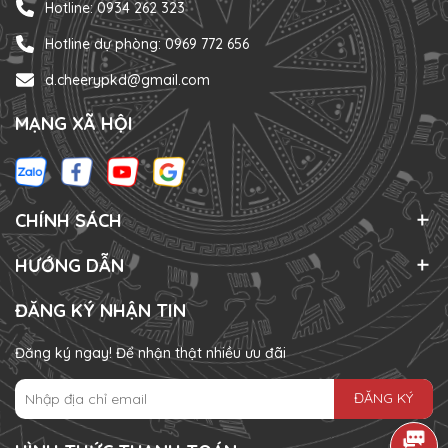
Hotline: 0934 262 323
Hotline dự phòng: 0969 772 656
d.cheerypkd@gmail.com
MẠNG XÃ HỘI
CHÍNH SÁCH
HƯỚNG DẪN
ĐĂNG KÝ NHẬN TIN
Đăng ký ngay! Để nhận thật nhiều ưu đãi
ĐĂNG KÝ