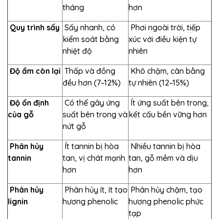
tháng
hơn
Quy trình sấy
Sấy nhanh, có
Phơi ngoài trời, tiếp
kiểm soát bằng
xúc với điều kiện tự
nhiệt độ
nhiên
Độ ẩm còn lại
Thấp và đồng
Khô chậm, cân bằng
đều hơn (7–12%)
tự nhiên (12–15%)
Độ ổn định
Có thể gây ứng
Ít ứng suất bên trong,
của gỗ
suất bên trong và
kết cấu bền vững hơn
nứt gỗ
Phân hủy
Ít tannin bị hòa
Nhiều tannin bị hòa
tannin
tan, vị chát mạnh
tan, gỗ mềm và dịu
hơn
hơn
Phân hủy
Phân hủy ít, ít tạo
Phân hủy chậm, tạo
lignin
hương phenolic
hương phenolic phức
tạp