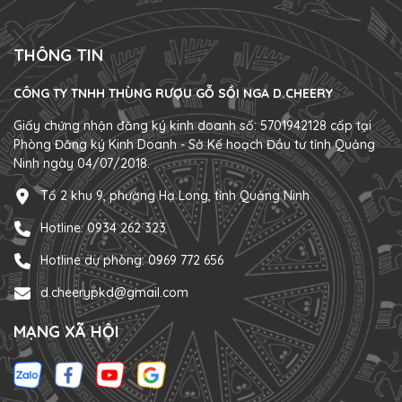
THÔNG TIN
CÔNG TY TNHH THÙNG RƯỢU GỖ SỒI NGA D.CHEERY
Giấy chứng nhận đăng ký kinh doanh số: 5701942128 cấp tại
Phòng Đăng ký Kinh Doanh - Sở Kế hoạch Đầu tư tỉnh Quảng
Ninh ngày 04/07/2018.
Tổ 2 khu 9, phường Hạ Long, tỉnh Quảng Ninh
Hotline: 0934 262 323
Hotline dự phòng: 0969 772 656
d.cheerypkd@gmail.com
MẠNG XÃ HỘI