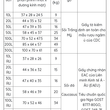
tích
phần phình nhất x
gỗ
(kg)
đường kính mặt)
10L
37 x 28 x 24.5
9
20L
44 x 35 x 32
15
Giấy tờ kiểm
30L
47 x 39 x 35
16
Sồi Trắng
định an toàn cho
50L
58 x 45 x 37
25
Mỹ
mẫu rượu ngâm
100L
70 x 52 x 47.5
34
ủ của CDC
200L
85 x 64 x 57
49
300L
100 x 70 x 61
65
10L
37 x 28 x 26
9
RU
20L
44 x 36 x 32
15
Giấy chứng nhận
RU
EAC của Liên
30L
minh Kinh tế Á -
47 x 40 x 35
16
RU
Sồi đá
ÂU (EAEU)
50L
58 x 46 x 39
20
RU
Caucasus
Tiêu chuẩn quốc
gia Nga GOST
100L
70 x 52 x 46
34
8777-80GO,
RU