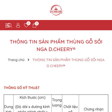
0
0
THÔNG TIN SẢN PHẨM THÙNG GỖ SỒI
NGA D.CHEERY®
Trang chủ
THÔNG TIN SẢN PHẨM THÙNG GỖ SỒI NGA
D.CHEERY®
THÔNG SỐ KỸ THUẬT
Kích thước (cm)
Trọng
lượng
Dung
(Độ dài x đường kính
Chất liệu
Chứng nhận