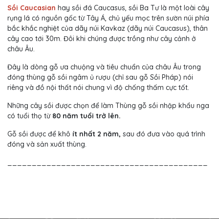
Sồi Caucasian
hay sồi đá Caucasus, sồi Ba Tư là một loài cây
rụng lá có nguồn gốc từ Tây Á, chủ yếu mọc trên sườn núi phía
bắc khắc nghiệt của dãy núi Kavkaz (dãy núi Caucasus), thân
cây cao tới 30m. Đôi khi chúng được trồng như cây cảnh ở
châu Âu.
Đây là dòng gỗ ưa chuộng và tiêu chuẩn của châu Âu trong
đóng thùng gỗ sồi ngâm ủ rượu (chỉ sau gỗ Sồi Pháp) nói
riêng và đồ nội thất nói chung vì độ chống thấm cực tốt.
Những cây sồi được chọn để làm Thùng gỗ sồi nhập khẩu nga
có tuổi thọ từ
80 năm tuổi trở lên.
Gỗ sồi được để khô
ít nhất 2 năm
,
sau đó đưa vào quá trình
đóng và sản xuất thùng.
_________________________________________