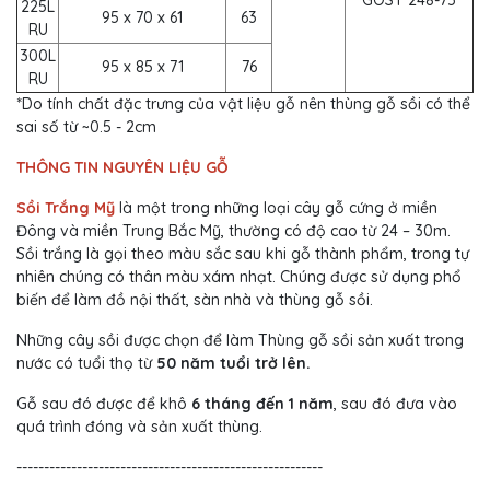
GOST 248-75
225L
95 x 70 x 61
63
RU
300L
95 x 85 x 71
76
RU
*Do tính chất đặc trưng của vật liệu gỗ nên thùng gỗ sồi có thể
sai số từ ~0.5 - 2cm
THÔNG TIN NGUYÊN LIỆU GỖ
Sồi Trắng Mỹ
là một trong những loại cây gỗ cứng ở miền
Đông và miền Trung Bắc Mỹ, thường có độ cao từ 24 – 30m.
Sồi trắng là gọi theo màu sắc sau khi gỗ thành phẩm, trong tự
nhiên chúng có thân màu xám nhạt. Chúng được sử dụng phổ
biến để làm đồ nội thất, sàn nhà và thùng gỗ sồi.
Những cây sồi được chọn để làm Thùng gỗ sồi sản xuất trong
nước có tuổi thọ từ
50 năm tuổi trở lên.
Gỗ sau đó được để khô
6 tháng đến 1 năm
, sau đó đưa vào
quá trình đóng và sản xuất thùng.
--------------------------------------------------------